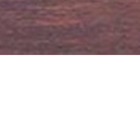
PERMIS BATEAU
Côtier, fluvial, hauturier, perfectionnement, coaching