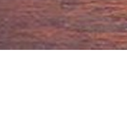
LOCATION BATEAU
Semi-rigide, open, cabine : nous disposons d'une large gamme